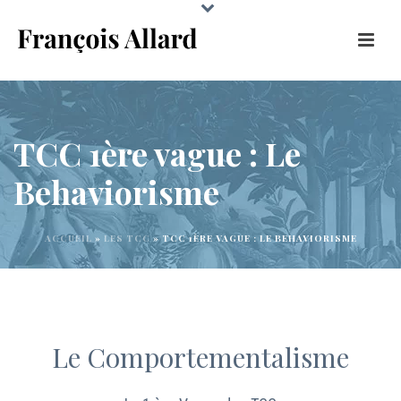
TCC 1ère vague : Le
Behaviorisme
ACCUEIL
»
LES TCC
»
TCC 1ÈRE VAGUE : LE BEHAVIORISME
Le Comportementalisme