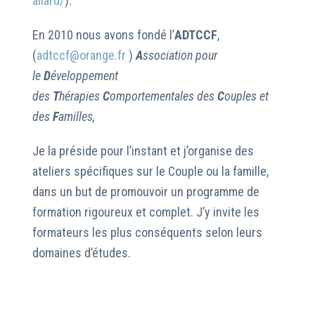
allard/
).
En 2010 nous avons fondé l’
ADTCCF
,
(
adtccf@orange.fr
)
A
ssociation pour
le
D
éveloppement
des
T
hérapies
C
omportementales des
C
ouples et
des
F
amilles,
Je la préside pour l’instant et j’organise des
ateliers spécifiques sur le Couple ou la famille,
dans un but de promouvoir un programme de
formation rigoureux et complet. J’y invite les
formateurs les plus conséquents selon leurs
domaines d’études.