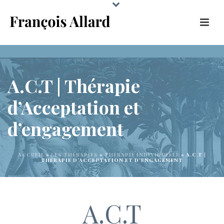
A.C.T | Thérapie
d’Acceptation et
d’engagement
ACCUEIL
»
LES THÉRAPIES
»
THÉRAPIE INDIVIDUELLE
»
A.C.T |
THÉRAPIE D’ACCEPTATION ET D’ENGAGEMENT
A.C.T